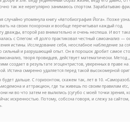
 добре и зле. Веду уединенный образ жизни, веду его давно, от 
очно так же нерегулярно занимаюсь спортом. Зарабатываю фр
я случайно упомянула книгу «Автобиография Йога». Позже узна
авать на своих похоронах и вообще перечитывал каждый год.
гу дважды, второй раз внимательно и очень неспеша. И вот так
алась с Олегом: «Я долго практиковал честный самоанализ — 
ения истины. Исследование себя, неослабное наблюдение за с
 сильный и разрушающий опыт. Он в порошок дробит самое сто
амоанализ, творя провидцев, действует математически. Метод 
гими создает в результате эгоцентристов, уверенных в праве н
ной. Истина смиренно удаляется перед такой высокомерной ори
 будет дальше. С горизонтом, скажем так, лет в 10. «Самораз
ьмодемона и аттракцион, где ты живешь по своим правилам etc,
они ни во что затем не вылились (сугубо с моей точки зрения, к
ейчас искренностью. Потому, собссна говоря, и слежу за сайтом,
ь.