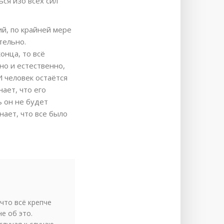
ься изо всех сил
й, по крайней мере
тельно.
онца, то всё
но и естественно,
 человек остаётся
ает, что его
ь он не будет
нает, что все было
 что всё крепче
е об это.