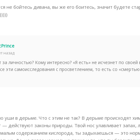
тся не бойтесь дивана, вы же его боитесь, значит будете ст
))))
Prince
ет назад
 за личностью? Кому интересно? «Я есть» не исчезнет по своей 
все эти самоисследования с просветлением, то есть со «смертью»
о уши в дерьме. Что с этим не так? В дерьме происходят хи
т — действуют законы природы. Твой нос улавливает запах, 
с малым содержанием кислорода, ты задыхаешься — это нор