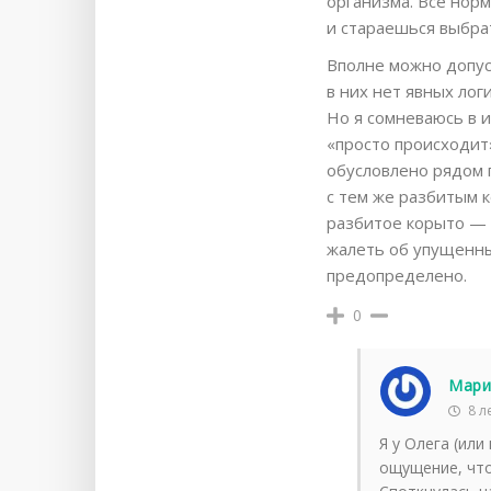
организма. Всё норм
и стараешься выбрат
Вполне можно допус
в них нет явных лог
Но я сомневаюсь в и
«просто происходит»
обусловлено рядом 
с тем же разбитым к
разбитое корыто — э
жалеть об упущенных
предопределено.
0
Мари
8 л
Я у Олега (или
ощущение, что