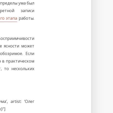
 пределы ума был
етной записи
го этапа
работы.
восприимчивости
е ясности может
обозримое. Если
о в практическом
, то нескольких
а’, artist: ‘Олег
}”]