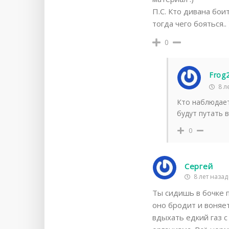
П.С. Кто дивана бои
тогда чего бояться.. )
0
Frog2
8 л
Кто наблюдает
будут путать 
0
Сергей
8 лет назад
Ты сидишь в бочке п
оно бродит и воняе
вдыхать едкий газ 