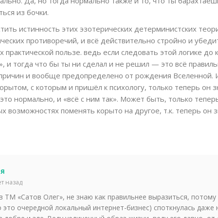
ально. Да, но тогда нормально также и то, что ты барахтаеш
ься из бочки.
тить истинность этих эзотерических детерминистских теори
ических противоречий, и всё действительно стройно и убеди
х практической пользе. ведь если следовать этой логике до к
, и тогда что бы ты ни сделал и не решил — это всё правиль
причин и вообще предопределено от рождения Вселенной. И
орытом, с которым и пришёл к психологу, только теперь он зн
то нормально, и «всё с ним так». Может быть, только тепер
 возможностях поменять корыто на другое, т.к. теперь он з
я
ет назад
 в ТМ «Сатов Олег», не знаю как правильнее выразиться, потому
 это очередной локальный интернет-бизнес) споткнулась даже н