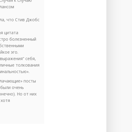
случая к случаю
илансом
ла, что Стив Джобс
ая цитата
остро болезненный
обственными
йкое эго.
„выражения“ себя,
а личные толкования
гинальностью».
облачающие» посты
 были очень
онечно). Но от них
 хотя