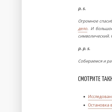
p. s.
Огромное спаси
дело
. И большо
символический. 
p. p. s.
Собираемся и ра
СМОТРИТЕ ТАК
Исследован
Остановка 