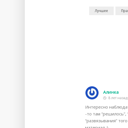
Лучшее
Пра
Алинка
8 лет назад
Интересно наблюдать
-то там “решилось”, 
“развязывания” того
материал :)