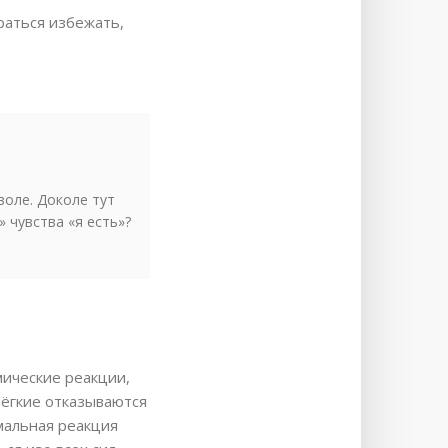
араться избежать,
воле. Доколе тут
 чувства «я есть»?
мические реакции,
лёгкие отказываются
мальная реакция