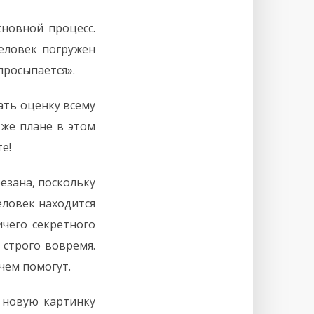
сновной процесс.
человек погружен
просыпается».
ать оценку всему
 же плане в этом
е!
езана, поскольку
еловек находится
ичего секретного
 строго вовремя.
чем помогут.
 новую картинку