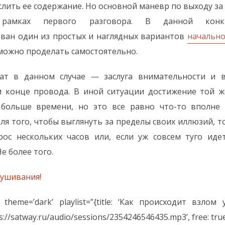
слить ее содержание. Но основной маневр по выходу за
рамках первого разговора. В данной конкр
ван один из простых и наглядных вариантов
начально
 можно проделать самостоятельно.
ат в данном случае — заслуга внимательности и 
м конце провода. В иной ситуации достижение той ж
 больше времени, но это все равно что-то вполне 
для того, чтобы выглянуть за пределы своих иллюзий, т
рос нескольких часов или, если уж совсем туго идет
Не более того.
лушивания!
 theme=’dark’ playlist=”{title: ‘Как происходит взлом ум
ps://satway.ru/audio/sessions/2354246546435.mp3’, free: true