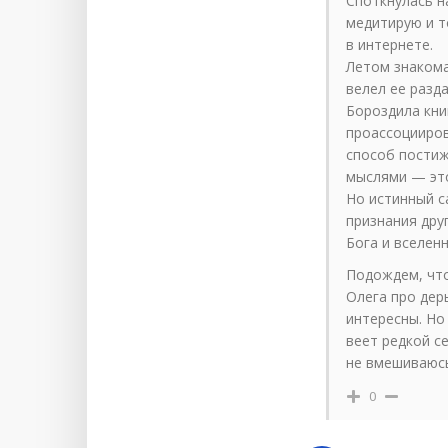
Споткнулась на
медитирую и т
в интернете.
Летом знакома
велел ее разд
Бороздила кни
проассоцииров
способ постиж
мыслями — это
Но истинный с
признания дру
Бога и вселен
Подождем, что
Олега про дер
интересны. Но 
веет редкой с
не вмешиваюс
0