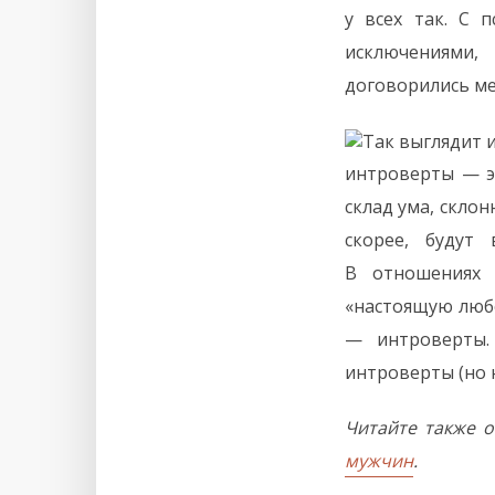
у всех так. С 
исключениями,
договорились ме
интроверты — эт
склад ума, скло
скорее, будут
В отношениях
«настоящую любо
— интроверты.
интроверты (но 
Читайте также о
мужчин
.