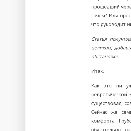
прошедший через
зачем? Или про
что руководит и
Статья получил
целиком, добавь
обстановке.
Итак.
Как это ни уж
невротической 
существовал, с
Сейчас же сем
комфорта. Груб
обязательно о