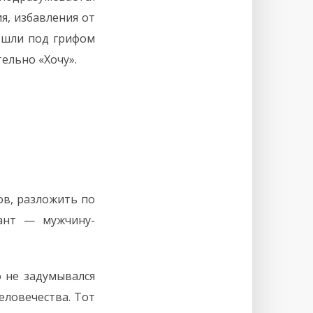
я, избавления от
и шли под грифом
ельно «Хочу».
ов, разложить по
ант — мужчину-
о не задумывался
еловечества. Тот