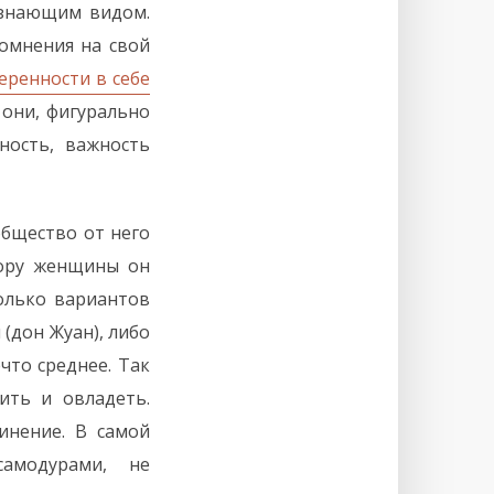
 знающим видом.
омнения на свой
еренности в себе
 они, фигурально
ность, важность
общество от него
бору женщины он
олько вариантов
(дон Жуан), либо
что среднее. Так
ить и овладеть.
инение. В самой
самодурами, не