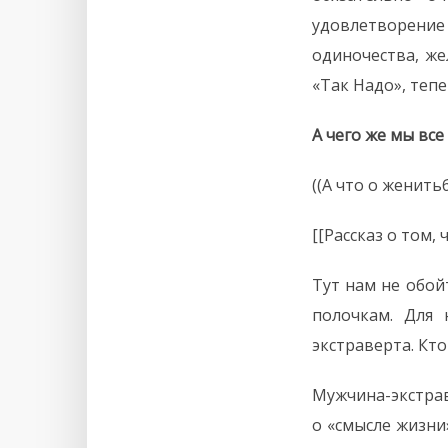
удовлетворение 
одиночества, же
«Так Надо», теп
А чего же мы все
((А что о женить
[[Рассказ о том,
Тут нам не обой
полочкам. Для
экстраверта. Кт
Мужчина-экстрав
о «смысле жизни