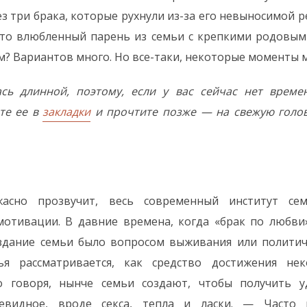
 три брака, которые рухнули из-за его невыносимой 
сто влюбленный парень из семьи с крепкими родовы
м? Вариантов много. Но все-таки, некоторые моменты
ась длинной, поэтому, если у вас сейчас нет време
те ее в
закладки
и прочтите позже — на свежую голов
асно прозвучит, весь современный институт се
мотивации. В давние времена, когда «брак по любви
оздание семьи было вопросом выживания или политиче
ья рассматривается, как средство достижения нек
о говоря, нынче семьи создают, чтобы получить у
чевидное, вроде секса, тепла и ласки. — Часто п