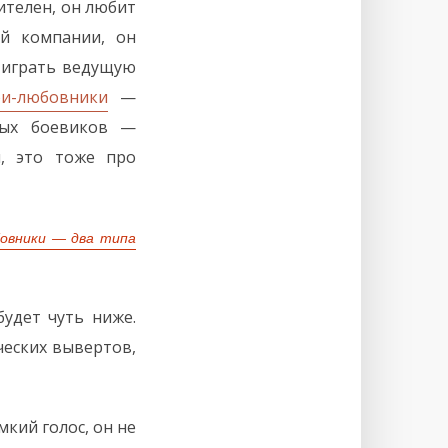
ителен, он любит
ой компании, он
 играть ведущую
ои-любовники
—
тых боевиков —
, это тоже про
овники — два типа
удет чуть ниже.
ческих вывертов,
мкий голос, он не