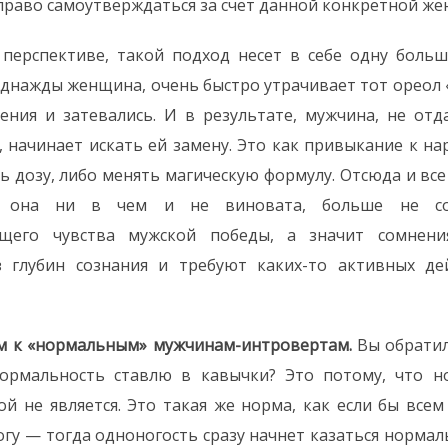
 право самоутверждаться за счет данной конкретной ж
 перспективе, такой подход несет в себе одну боль
днажды женщина, очень быстро утрачивает тот ореол 
ния и затевались. И в результате, мужчина, не отд
 начинает искать ей замену. Это как привыкание к н
ь дозу, либо менять магическую формулу. Отсюда и вс
 она ни в чем и не виновата, больше не соз
щего чувства мужской победы, а значит сомнени
 глубин сознания и требуют каких-то активных дей
м к «нормальным» мужчинам-интровертам.
Вы обратил
ормальность ставлю в кавычки? Это потому, что н
ой не является. Это такая же норма, как если бы все
огу — тогда одноногость сразу начнет казаться нормал