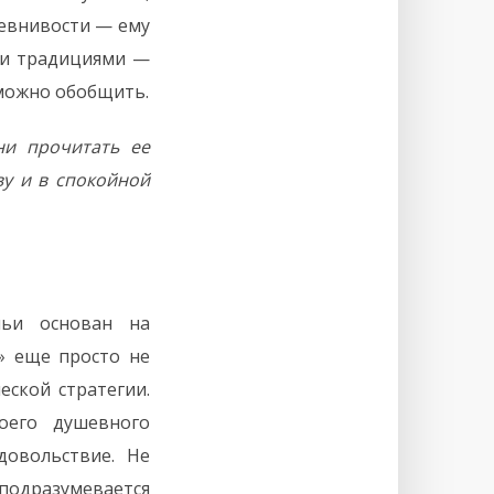
ревнивости — ему
ми традициями —
 можно обобщить.
ни прочитать ее
у и в спокойной
мьи основан на
» еще просто не
ской стратегии.
оего душевного
довольствие. Не
одразумевается