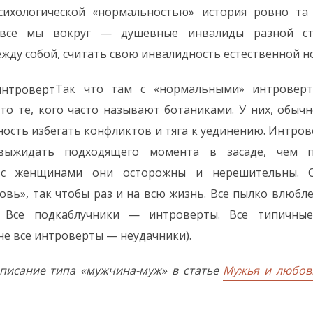
психологической «нормальностью» история ровно та
 все мы вокруг — душевные инвалиды разной ст
жду собой, считать свою инвалидность естественной н
Так что там с «нормальными» интровер
о те, кого часто называют ботаниками. У них, обыч
нность избегать конфликтов и тяга к уединению. Интров
 выжидать подходящего момента в засаде, чем п
 с женщинами они осторожны и нерешительны. 
вь», так чтобы раз и на всю жизнь. Все пылко влюб
 Все подкаблучники — интроверты. Все типичны
не все интроверты — неудачники).
писание типа «мужчина-муж» в статье
Мужья и любов