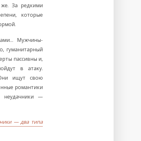
 же. За редкими
епени, которые
ормой.
тами… Мужчины-
но, гуманитарный
ерты пассивны и,
ойдут в атаку.
Они ищут свою
ленные романтики
е неудачники —
ники — два типа