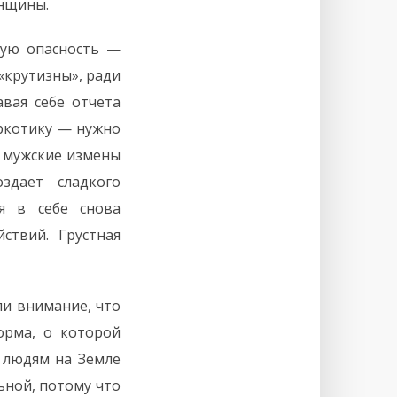
енщины.
шую опасность —
«крутизны», ради
авая себе отчета
аркотику — нужно
е мужские измены
дает сладкого
я в себе снова
ствий. Грустная
и внимание, что
орма, о которой
м людям на Земле
ьной, потому что