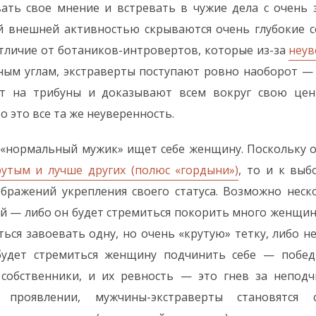
вать свое мнение и встревать в чужие дела с очень
ой внешней активностью скрываются очень глубокие с
 отличие от ботаников-интровертов, которые из-за
неув
ным углам, экстраверты поступают ровно наоборот —
ут на трибуны и доказывают всем вокруг свою цен
о это все та же неуверенность.
 «нормальный мужик» ищет себе женщину. Поскольку 
утым и лучше других (полюс «гордыни»)
, то и к вы
ображений укрепления своего статуса. Возможно неск
й — либо он будет стремиться покорить много женщин 
ться завоевать одну, но очень «крутую» тетку, либо не
будет стремиться женщину подчинить себе — побед
собственники, и их ревность — это гнев за неподч
проявлении, мужчины-экстраверты становятся 