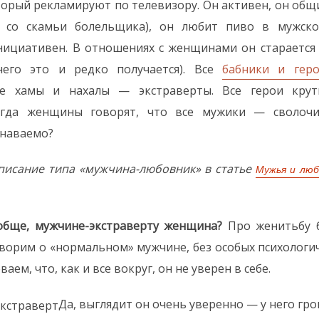
торый рекламируют по телевизору. Он активен, он общ
, со скамьи болельщика), он любит пиво в мужск
нициативен. В отношениях с женщинами он старается
него это и редко получается). Все
бабники и гер
Все хамы и нахалы — экстраверты. Все герои кру
Когда женщины говорят, что все мужики — сволочи
знаваемо?
писание типа «мужчина-любовник» в статье
Мужья и люб
ообще, мужчине-экстраверту женщина?
Про женитьбу б
ворим о «нормальном» мужчине, без особых психологи
аем, что, как и все вокруг, он не уверен в себе.
Да, выглядит он очень уверенно — у него гро