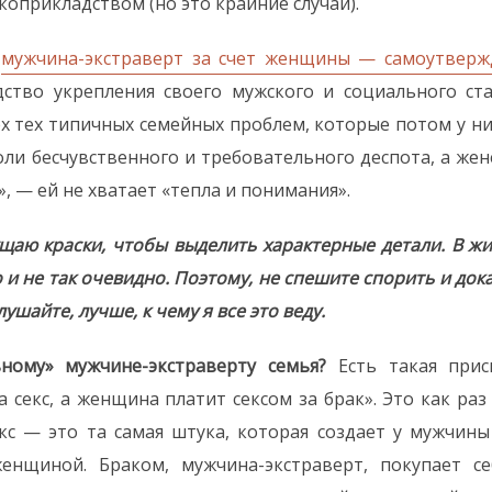
оприкладством (но это крайние случаи).
о
мужчина-экстраверт за счет женщины — самоутверж
дство укрепления своего мужского и социального ста
ех тех типичных семейных проблем, которые потом у ни
оли бесчувственного и требовательного деспота, а жене
, — ей не хватает «тепла и понимания».
щаю краски, чтобы выделить характерные детали. В жи
 и не так очевидно. Поэтому, не спешите спорить и дока
лушайте, лучше, к чему я все это веду.
ному» мужчине-экстраверту семья?
Есть такая прис
 секс, а женщина платит сексом за брак». Это как раз
кс — это та самая штука, которая создает у мужчин
енщиной. Браком, мужчина-экстраверт, покупает с