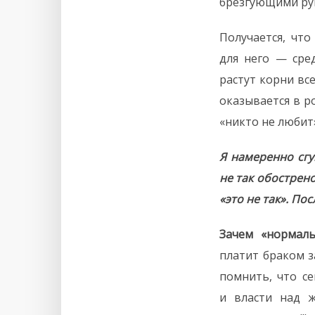
брезгующими рук
Получается, чт
для него — сре
растут корни вс
оказывается в р
«никто не любит»
Я намеренно сгу
не так обострено
«это не так». Пос
Зачем «нормаль
платит браком за
помнить, что се
и власти над ж