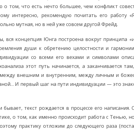
 о том, что есть нечто большее, чем конфликт совес
кому интересно, рекомендую почитать его работу 
ольно мутная, но в ней уже совсем другой Фрейд.
ны, вся концепция Юнга построена вокруг принципа
«
ремления души к обретению целостности и гармонии
дивидуации со всеми его вехами и символами опи
хоанализа этот путь начинается, а заканчивается там
 между внешним и внутренним, между личным и боже
аной… И первый шаг на пути индивидуации — это знак
и бывает, текст рождается в процессе его написания. С
тике, о том, как именно происходит работа с Тенью, но
поэтому практику отложим до следующего раза (пост