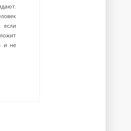
идают.
еловек
 если
оложит
я и не