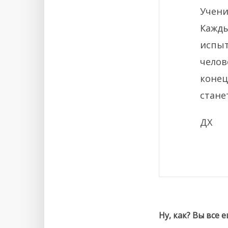
Учени
Кажды
испы
челов
конец
стане
ДХ
Ну, как? Вы все