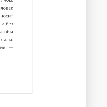
ином.
еловек
еносит
 и без
 чтобы
 силы.
ние —