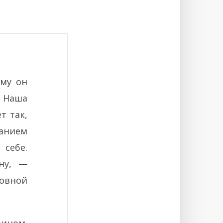
ему он
. Наша
т так,
нанием
 себе.
ну, —
ловной