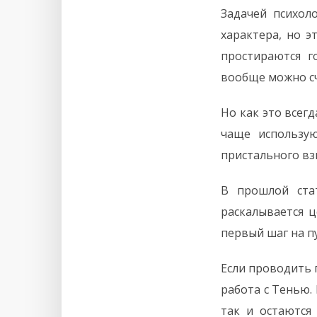
Задачей психол
характера, но э
простираются г
вообще можно с
Но как это всег
чаще использу
пристального взг
В прошлой ст
раскалывается 
первый шаг на п
Если проводить 
работа с Тенью. 
так и остаются