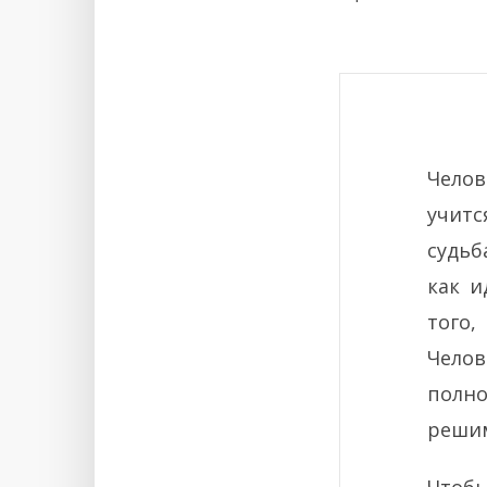
Челов
учитс
судьб
как и
того,
Чело
полно
решим