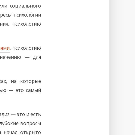
или социального
ересы психологии
ния, психологию
иями
, психологию
значению — для
ах, на которые
нью — это самый
лиз — это и есть
 глубокие вопросы
и начал открыто