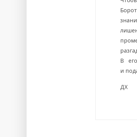
Чтоб
Борот
знани
лишен
проме
разга
В ег
и под
ДХ