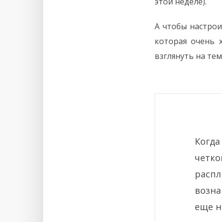
этой неделе).
А чтобы настрои
которая очень 
взглянуть на те
Когда
четк
расп
возна
еще н