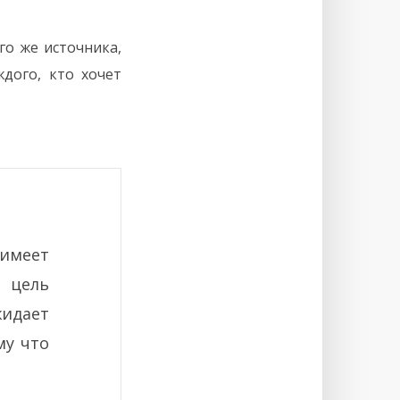
го же источника,
дого, кто хочет
 имеет
 цель
идает
му что