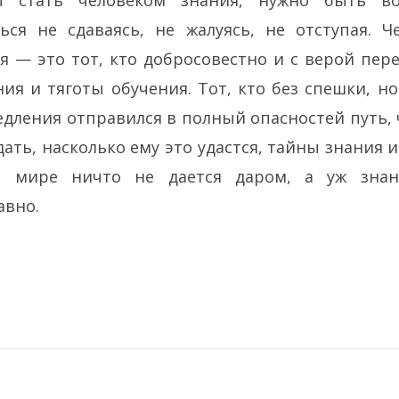
ы стать человеком знания, нужно быть во
ься не сдаваясь, не жалуясь, не отступая. Ч
я — это тот, кто добросовестно и с верой пер
ия и тяготы обучения. Тот, кто без спешки, но
дления отправился в полный опасностей путь,
дать, насколько ему это удастся, тайны знания и
о мире ничто не дается даром, а уж зна
авно.