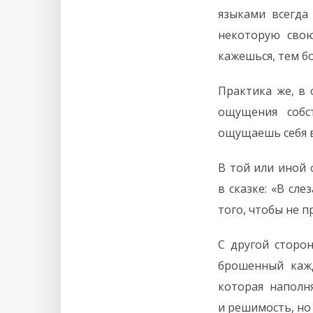
языками всегда
некоторую сво
кажешься, тем б
Практика же, в 
ощущения собс
ощущаешь себя в
В той или иной 
в сказке: «В сл
того, чтобы не 
С другой сторон
брошенный кажд
которая наполн
и решимость, но