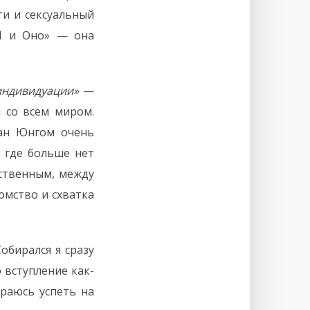
ти и сексуальный
«Я и Оно» — она
индивидуации»
—
 со всем миром.
сан Юнгом очень
, где больше нет
ственным, между
омство и схватка
обирался я сразу
 вступление как-
араюсь успеть на