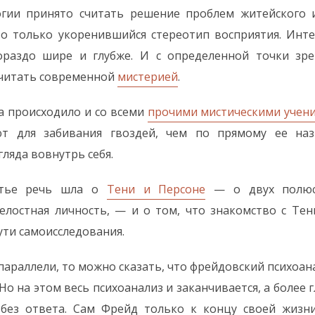
огии принято считать решение проблем житейского 
то только укоренившийся стереотип восприятия. Инт
ораздо шире и глубже. И с определенной точки зре
читать современной
мистерией
.
да происходило и со всеми
прочими мистическими учен
ют для забивания гвоздей, чем по прямому ее на
ляда вовнутрь себя.
атье речь шла о
Тени и Персоне
— о двух полюс
целостная личность, — и о том, что знакомство с Те
ути самоисследования.
параллели, то можно сказать, что фрейдовский психоана
Но на этом весь психоанализ и заканчивается, а более
 без ответа. Сам Фрейд только к концу своей жизн