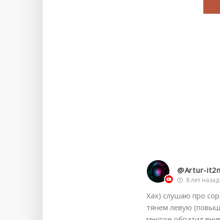
@Artur-it2
8 лет назад
Хах) слушаю про сор
тянем левую (повыш
многое обратил вни