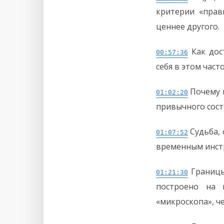
критерии «прав
ценнее другого.
Как дос
00:57:36
себя в этом час
Почему 
01:02:20
привычного состо
Судьба,
01:07:52
временным инст
Границы
01:21:30
построено на 
«микроскопа», ч