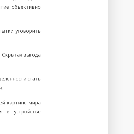
ятие объективно
опытки уговорить
. Скрытая выгода
делённости стать
.
ей картине мира
я в устройстве