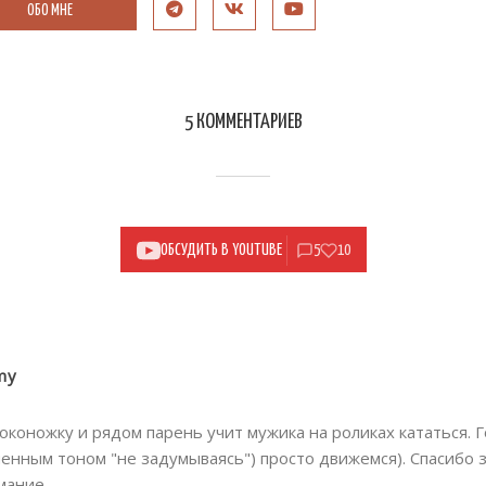
ОБО МНЕ
5 КОММЕНТАРИЕВ
ОБСУДИТЬ В YOUTUBE
5
10
my
оконожку и рядом парень учит мужика на роликах кататься. Г
енным тоном "не задумываясь") просто движемся). Спасибо з
мание.