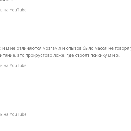
ь на YouTube
 и м не отличаются мозгами! и опытов было масса! не говоря 
итание. это прокрустово ложе, где строят психику м и ж.
ь на YouTube
ь на YouTube