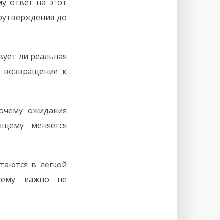
му ответ на этот
моутверждения до
вует ли реальная
 возвращение к
очему ожидания
ящему меняется
таются в лёгкой
чему важно не