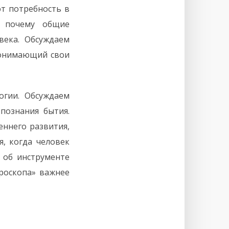
ют потребность в
и почему общие
века. Обсуждаем
 понимающий свои
огии. Обсуждаем
познания бытия.
еннего развития,
я, когда человек
 об инструменте
роскопа» важнее