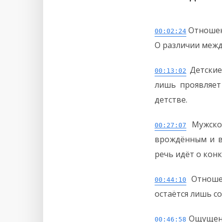
Отношени
00:02:24
О различии межд
Детски
00:13:02
лишь проявляет
детстве.
Мужско
00:27:07
врождённым и в
речь идёт о кон
Отноше
00:44:10
остаётся лишь с
Ощущени
00:46:58