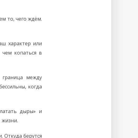
ем то, чего ждём.
аш характер или
 чем копаться в
т граница между
ессильны, когда
«латать дыры» и
 жизни.
. Откуда берутся