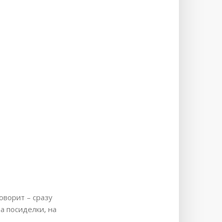
оворит – сразу
а посиделки, на