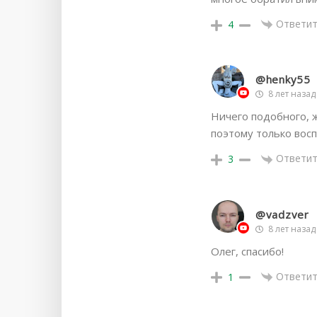
Ответит
4
@henky55
8 лет назад
Ничего подобного, ж
поэтому только восп
Ответит
3
@vadzver
8 лет назад
Олег, спасибо!
Ответит
1