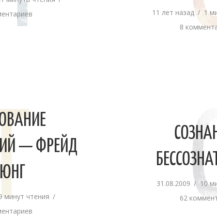
Л
11 лет назад
1 м
ментариев
8 коммент
ОВАНИЕ
Т
СОЗНА
ИЙ — ФРЕЙД
БЕССОЗНА
 ЮНГ
31.08.2009
10 м
9 минут чтения
62 коммен
ментариев