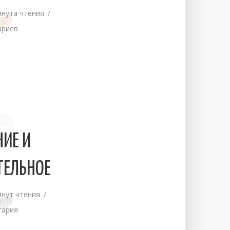
С
инута чтения
ариев
С
НИЕ И
ТЕЛЬНОЕ
инут чтения
тария