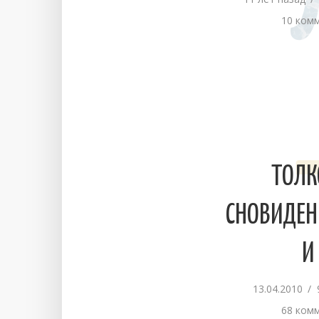
10 ком
ТОЛК
СНОВИДЕН
И
13.04.2010
68 ком