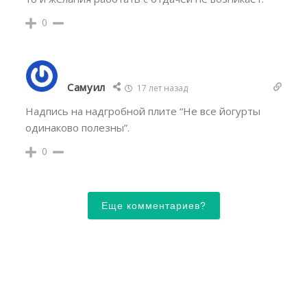
0
Самуил
17 лет назад
Надпись на надгробной плите “Не все йогурты
одинаково полезны”.
0
Еще комментариев?