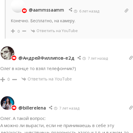
@aammssaamm
6 лет назад
Конечно. Бесплатно, на камеру.
Ответить на YouTube
0
@АндрейФиллипов-е2д
7 лет назад
Олег в конце то взял телефончик?)
Ответить на YouTube
0
@billerelena
7 лет назад
Олег. А такой вопрос:
А можно ли вырасти, если не принимаешь в себе эту
детскость, чувствуешь позорность этого и т.п. и в каком-то