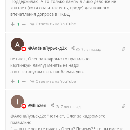
Поддерживаю. А то только лампы в лицо девочке не
хватает (хотя она и так есть, вроде) для полного
впечатления допроса в НКВД.
Ответить на YouTube
1
@АлёнаЛурье-д2х
7 лет назад
нет-нет, Олег за кадром-это правильно
картинку(и лампу) менять не надо!
а вот со звуком есть проблемы, увы.
Ответить на YouTube
1
@illiazen
7 лет назад
@АлёнаЛурье-д2х "нет-нет, Олег за кадром-это
правильно
" — вы не хотите видеть Олега? Почему? Что вы имеете