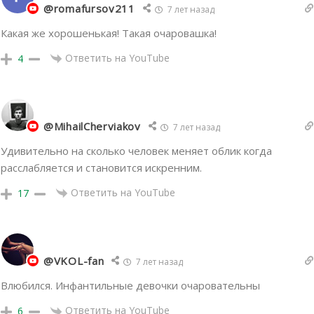
@romafursov211
7 лет назад
Какая же хорошенькая! Такая очаровашка!
Ответить на YouTube
4
@MihailCherviakov
7 лет назад
Удивительно на сколько человек меняет облик когда
расслабляется и становится искренним.
Ответить на YouTube
17
@VKOL-fan
7 лет назад
Влюбился. Инфантильные девочки очаровательны
Ответить на YouTube
6