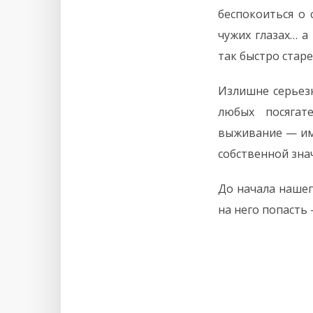
беспокоиться о 
чужих глазах… а
так быстро старе
Излишне серьез
любых посягат
выживание — име
собственной зна
До начала нашег
на него попасть