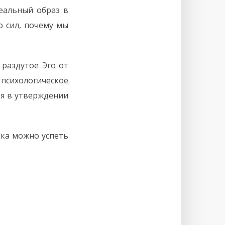
деальный образ в
о сил, почему мы
раздутое Эго от
сихологическое
ья в утверждении
ока можно успеть