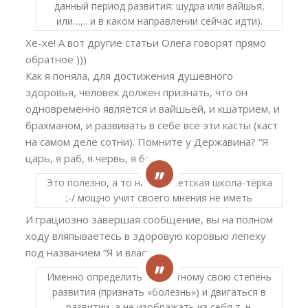
данный период развития: шудра или вайшья,
или…,.. и в каком направлении сейчас идти).
Хе-хе! А вот другие статьи Олега говорят прямо
обратное )))
Как я поняла, для достижения душевного
здоровья, человек должен признать, что он
одновременно является и вайшьей, и кшатрием, и
брахманом, и развивать в себе все эти касты (каст
на самом деле сотни). Помните у Державина? “Я
царь, я раб, я червь, я бог”.
Это полезно, а то наша советская школа-тёрка
;-/ мощно учит своего мнения не иметь
И грациозно завершая сообщение, вы на полном
ходу вляпываетесь в здоровую коровью лепеху
под названием “Я и власть”.
Именно определить по честному свою степень
развития (признать «болезнь») и двигаться в
развитии, а не изображать из себя т. н.