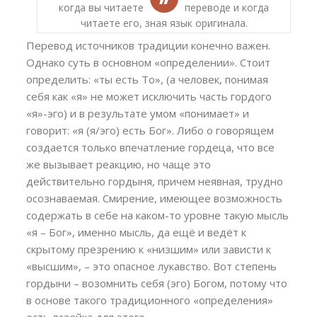
когда вы читаете текст в переводе и когда
читаете его, зная язык оригинала.
Перевод источников традиции конечно важен.
Однако суть в основном «определении». Стоит
определить: «ты есть То», (а человек, понимая
себя как «я» не может исключить часть гордого
«я»-эго) и в результате умом «понимает» и
говорит: «я (я/эго) есть Бог». Либо о говорящем
создается только впечатление гордеца, что все
же вызывает реакцию, но чаще это
действительно гордыня, причем неявная, трудно
осознаваемая. Смирение, имеющее возможность
содержать в себе на каком-то уровне такую мысль
«я – Бог», именно мысль, да ещё и ведёт к
скрытому презрению к «низшим» или зависти к
«высшим», – это опасное лукавство. Вот степень
гордыни – возомнить себя (эго) Богом, потому что
в основе такого традиционного «определения»
есть лазейка для этого.