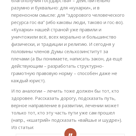
благополучия государства» – действительно
разумно и буквально: для «кухарки», и в
переносном смысле: для “здорового человеческого
ресурса гос-ва” (ибо каковы люди, таково и гос-во).
«Кухарки» нашей страной уже правили и
уничтожили всё, всех морально и большинство
физически, и традиции и религию. И сегодня у
половины членов Думы сельхозинститут за
плечами (а Вы понимаете, написать закон, да ещё
действующим – разработать структурно-
грамотную правовую норму – способен даже не
каждый юрист).
И по аналогии – лечить тоже должен бы тот, кто
здоровее. Рассказать дорогу, подсказать путь,
верное направление в развитии, лечении может
только тот, кто эту часть пути уже сам прошел
(напр., «кшатрий» подсказать «вайшье и шудре»).
Из статьи: