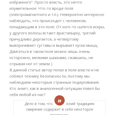
избранного”. Просто власть, это нечто
изумительное. Что-то вроде поля
(электромагнитного и т.п.). Невероятно интересно
наблюдать, что происходит с человеком,
попадающим в это поле. От кого-то сыпятся искры,
у другого волосы встают врастапырку, третий
причудливо дергается, а четвертому
выворачивает суставы и вырывает куски мышц.
Двигаться в таком поле можно лишь очень
осторожно, мелкими шажками, сжавшись, не
отрывая ног от земли )
В данной статье автор попал в поле власти и не
соблюл технику безопасности, поэтому мы
наблюдаем некоторые странные подергивания.
Кто знает, как в аналогичной ситуации повел бы
себя любой из нас?
Дело в том, что в индийский традициях
смирение содержит в себе некоторое
презрение.