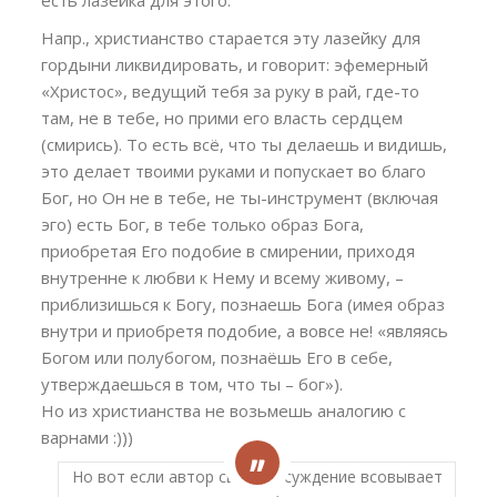
Напр., христианство старается эту лазейку для
гордыни ликвидировать, и говорит: эфемерный
«Христос», ведущий тебя за руку в рай, где-то
там, не в тебе, но прими его власть сердцем
(смирись). То есть всё, что ты делаешь и видишь,
это делает твоими руками и попускает во благо
Бог, но Он не в тебе, не ты-инструмент (включая
эго) есть Бог, в тебе только образ Бога,
приобретая Его подобие в смирении, приходя
внутренне к любви к Нему и всему живому, –
приблизишься к Богу, познаешь Бога (имея образ
внутри и приобретя подобие, а вовсе не! «являясь
Богом или полубогом, познаёшь Его в себе,
утверждаешься в том, что ты – бог»).
Но из христианства не возьмешь аналогию с
варнами :)))
Но вот если автор свое рассуждение всовывает