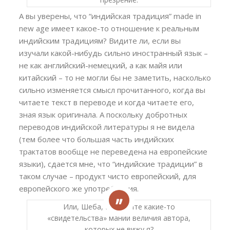
А вы уверены, что “индийская традиция” made in
new age имеет какое-то отношение к реальным
индийским традициям? Видите ли, если вы
изучали какой-нибудь сильно иностранный язык –
не как английский-немецкий, а как майя или
китайский – то не могли бы не заметить, насколько
сильно изменяется смысл прочитанного, когда вы
читаете текст в переводе и когда читаете его,
зная язык оригинала. А поскольку добротных
переводов индийской литературы я не видела
(тем более что большая часть индийских
трактатов вообще не переведена на европейские
языки), сдается мне, что “индийские традиции” в
таком случае – продукт чисто европейский, для
европейского же употребления.
Или, Шеба, Вы видите какие-то
«свидетельства» мании величия автора,
которых не вижу я?