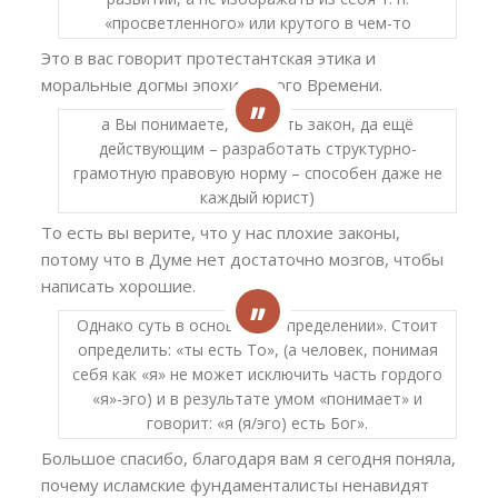
«просветленного» или крутого в чем-то
Это в вас говорит протестантская этика и
моральные догмы эпохи Нового Времени.
а Вы понимаете, написать закон, да ещё
действующим – разработать структурно-
грамотную правовую норму – способен даже не
каждый юрист)
То есть вы верите, что у нас плохие законы,
потому что в Думе нет достаточно мозгов, чтобы
написать хорошие.
Однако суть в основном «определении». Стоит
определить: «ты есть То», (а человек, понимая
себя как «я» не может исключить часть гордого
«я»-эго) и в результате умом «понимает» и
говорит: «я (я/эго) есть Бог».
Большое спасибо, благодаря вам я сегодня поняла,
почему исламские фундаменталисты ненавидят