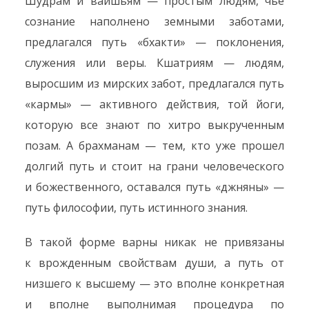
Шудрам и вайшьям — простым людям, чье
сознание наполнено земными заботами,
предлагался путь «бхакти» — поклонения,
служения или веры. Кшатриям — людям,
выросшим из мирских забот, предлагался путь
«кармы» — активного действия, той йоги,
которую все знают по хитро выкрученным
позам. А брахманам — тем, кто уже прошел
долгий путь и стоит на грани человеческого
и божественного, оставался путь «джняны» —
путь философии, путь истинного знания.
В такой форме варны никак не привязаны
к врожденным свойствам души, а путь от
низшего к высшему — это вполне конкретная
и вполне выполнимая процедура по